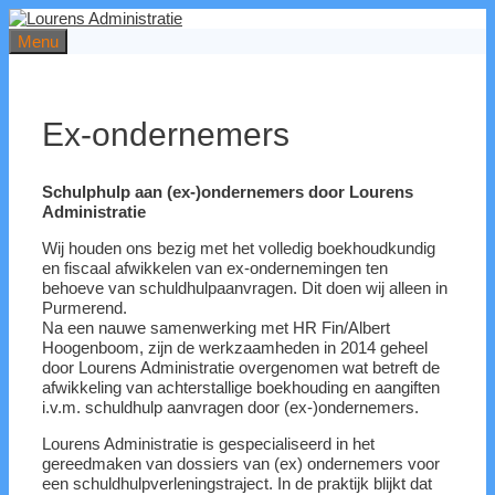
Ga
naar
Menu
de
inhoud
Ex-ondernemers
Schulphulp aan (ex-)ondernemers door
Lourens
Administratie
Wij houden ons bezig met het volledig boekhoudkundig
en fiscaal afwikkelen van ex-ondernemingen ten
behoeve van schuldhulpaanvragen. Dit doen wij alleen in
Purmerend.
Na een nauwe samenwerking met HR Fin/Albert
Hoogenboom, zijn de werkzaamheden in 2014 geheel
door Lourens Administratie overgenomen wat betreft de
afwikkeling van achterstallige boekhouding en aangiften
i.v.m. schuldhulp aanvragen door (ex-)ondernemers.
Lourens Administratie is gespecialiseerd in het
gereedmaken van dossiers van (ex) ondernemers voor
een schuldhulpverleningstraject. In de praktijk blijkt dat