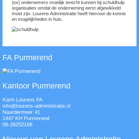
(ex) ondernemers moeilijk terecht kunnen bij schuldhulp
organisaties omdat de onderneming eerst afgewikkeld
moet zijn. Lourens Administratie heeft hiervoor de kennis
en mogelijkheden in huis.
FA Purmerend
Kantoor Purmerend
Karin Lourens FA
info@lourens-administratie.nl
Naardermeer 41
1447 KH Purmerend
06-26252168
Nieuws van Lourens Administratie